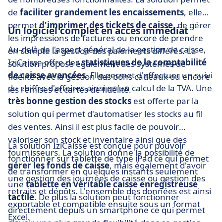
de
faciliter grandement les encaissements
, elle
permet
d'imprimer des tickets de caisse
, de gérer
Un logiciel complet en accès immédiat
les impressions de factures ou encore de prendre
Au-delà de l'aspect général de la gestion de caisse,
en compte la gestion des paiements différés. La
IziCaisse offre des
statistiques de la comptabilité
solution propose également des systèmes de
de caisse avancées
. Elle permet d'effectuer un suivi
fidélité avec la gestion des bons cadeaux ou encore
du chiffre d'affaires ainsi qu'un calcul de la TVA. Une
les remises et cartes de fidélité.
très bonne gestion des stocks
est offerte par la
solution qui permet d'automatiser les stocks au fil
des ventes. Ainsi il est plus facile de pouvoir
valoriser son stock et inventaire ainsi que des
La solution IziCaisse est conçue pour pouvoir
fournisseurs. La solution donne la possibilité de
fonctionner sur tablette de type iPad ce qui permet
gérer les fonds de caisse
, mais également d'avoir
de transformer en quelques instants seulement
une gestion des journées de caisse ou gestion des
une
tablette en véritable caisse enregistreuse
retraits et dépôts. L'ensemble des données est ainsi
tactile
. De plus la solution peut fonctionner
exportable et compatible ensuite sous un format
directement depuis un smartphone ce qui permet
Excel.