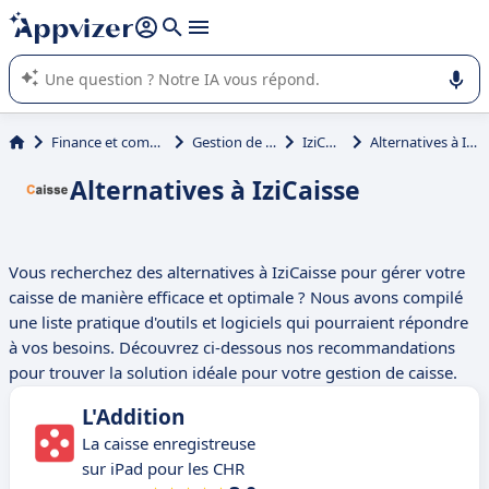
répondre (plusieurs lignes avec
shift + entrée
).
L'IA de Appvizer vous guide dans l'utilisation ou la sélection de
logiciel SaaS en entreprise.
Finance et comptabilité
Gestion de caisse
IziCaisse
Alternatives à IziCaisse
Alternatives à IziCaisse
Vous recherchez des alternatives à IziCaisse pour gérer votre
caisse de manière efficace et optimale ? Nous avons compilé
une liste pratique d'outils et logiciels qui pourraient répondre
à vos besoins. Découvrez ci-dessous nos recommandations
pour trouver la solution idéale pour votre gestion de caisse.
L'Addition
La caisse enregistreuse
sur iPad pour les CHR