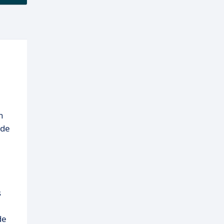
n
 de
s
de