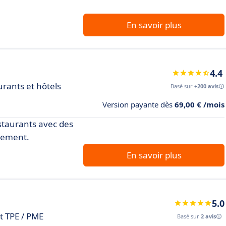
En savoir plus
4.4
urants et hôtels
Basé sur
+200 avis
Version payante dès
69,00 € /mois
estaurants avec des
aiement.
En savoir plus
5.0
t TPE / PME
Basé sur
2 avis