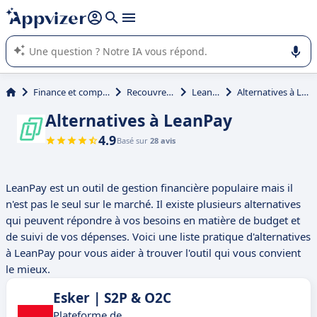
répondre (plusieurs lignes avec
shift + entrée
).
L'IA de Appvizer vous guide dans l'utilisation ou la sélection de
logiciel SaaS en entreprise.
Finance et comptabilité
Recouvrement
LeanPay
Alternatives à LeanPay
Alternatives à LeanPay
4.9
Basé sur
28 avis
LeanPay est un outil de gestion financière populaire mais il
n'est pas le seul sur le marché. Il existe plusieurs alternatives
qui peuvent répondre à vos besoins en matière de budget et
de suivi de vos dépenses. Voici une liste pratique d'alternatives
à LeanPay pour vous aider à trouver l'outil qui vous convient
le mieux.
Esker | S2P & O2C
Plateforme de