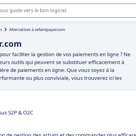
lisation ou la sélection de logiciel SaaS en entreprise.
m
Alternatives à sefairepayer.com
er.com
our faciliter la gestion de vos paiements en ligne ? Ne
eurs outils qui peuvent se substituer efficacement à
ière de paiements en ligne. Que vous soyez à la
formante ou plus conviviale, vous trouverez ici les
ssus S2P & O2C
n de gestion des achats et des commandes plus efficac