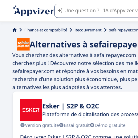
L'IA de Appvizer vous guide dans l'uti
Finance et comptabilité
Recouvrement
sefairepayer.co
Alternatives à sefairepay
Vous cherchez des alternatives à sefairepayer.com p
cherchez plus ! Découvrez notre sélection des meill
sefairepayer.com et répondre à vos besoins en mat
recherche d'une solution plus économique, plus per
alternatives les plus adaptées à vos attentes.
Esker | S2P & O2C
Plateforme de digitalisation des proce
Version gratuite
Essai gratuit
Démo gratuite
Découvrez Esker | S2P & O2C comme une solutio