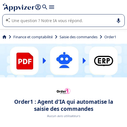
répondre (plusieurs lignes avec
shift + entrée
).
L'IA de Appvizer vous guide dans l'utilisation ou la sélection de
logiciel SaaS en entreprise.
Finance et comptabilité
Saisie des commandes
Order1
Order1 : Agent d'IA qui automatise la
saisie des commandes
Aucun avis utilisateurs