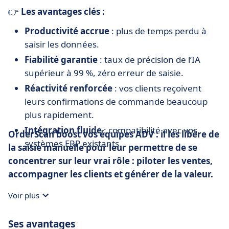
👉
Les avantages clés :
Productivité accrue
: plus de temps perdu à
saisir les données.
Fiabilité garantie
: taux de précision de l’IA
supérieur à 99 %, zéro erreur de saisie.
Réactivité renforcée
: vos clients reçoivent
leurs confirmations de commande beaucoup
plus rapidement.
Intégration fluide
: compatibilité avec vos
OrderScan boost vos équipes ADV : il les libère de
systèmes ERP existants.
la saisie manuelle pour leur permettre de se
concentrer sur leur vrai rôle : piloter les ventes,
accompagner les clients et générer de la valeur.
Voir plus
Ses avantages