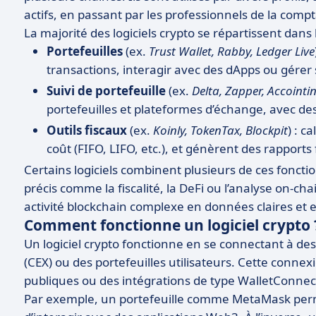
actifs, en passant par les professionnels de la compta
La majorité des logiciels crypto se répartissent dans 
Portefeuilles
(ex.
Trust Wallet, Rabby, Ledger Live
transactions, interagir avec des dApps ou gérer 
Suivi de portefeuille
(ex.
Delta, Zapper, Accointi
portefeuilles et plateformes d’échange, avec de
Outils fiscaux
(ex.
Koinly, TokenTax, Blockpit
) : c
coût (FIFO, LIFO, etc.), et génèrent des rapports
Certains logiciels combinent plusieurs de ces foncti
précis comme la fiscalité, la DeFi ou l’analyse on-c
activité blockchain complexe en données claires et e
Comment fonctionne un logiciel crypto 
Un logiciel crypto fonctionne en se connectant à de
(CEX) ou des portefeuilles utilisateurs. Cette connex
publiques ou des intégrations de type WalletConnec
Par exemple, un portefeuille comme MetaMask perm