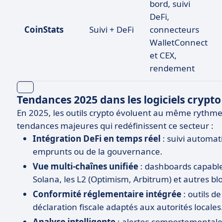
bord, suivi
DeFi,
CoinStats
Suivi + DeFi
connecteurs
WalletConnect
et CEX,
rendement
Tendances 2025 dans les logiciels crypto
En 2025, les outils crypto évoluent au même rythme q
tendances majeures qui redéfinissent ce secteur :
Intégration DeFi en temps réel
: suivi automati
emprunts ou de la gouvernance.
Vue multi-chaînes unifiée
: dashboards capables
Solana, les L2 (Optimism, Arbitrum) et autres bl
Conformité réglementaire intégrée
: outils d
déclaration fiscale adaptés aux autorités locales
Analyse intelligente
: alertes comportementale