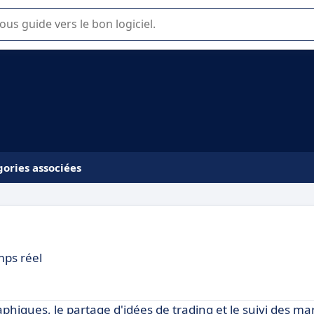
lisation ou la sélection de logiciel SaaS en entreprise.
ories associées
mps réel
phiques, le partage d'idées de trading et le suivi des ma