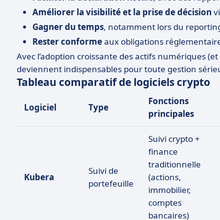
Améliorer la visibilité et la prise de décision
vi
Gagner du temps
, notamment lors du reportin
Rester conforme
aux obligations réglementaire
Avec l’adoption croissante des actifs numériques (et 
deviennent indispensables pour toute gestion sérieu
Tableau comparatif de logiciels crypto
Fonctions
Logiciel
Type
principales
Suivi crypto +
finance
traditionnelle
Suivi de
Kubera
(actions,
portefeuille
immobilier,
comptes
bancaires)