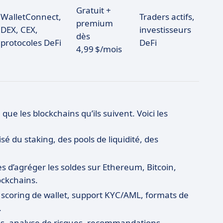
Gratuit +
WalletConnect,
Traders actifs,
premium
DEX, CEX,
investisseurs
dès
protocoles DeFi
DeFi
4,99 $/mois
ue les blockchains qu’ils suivent. Voici les
sé du staking, des pools de liquidité, des
 d’agréger les soldes sur Ethereum, Bitcoin,
ockchains.
e scoring de wallet, support KYC/AML, formats de
.
s, analyse de risques, recommandations