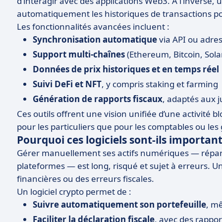
d’interagir avec des applications Web3. À l’inverse,
automatiquement les historiques de transactions po
Les fonctionnalités avancées incluent :
Synchronisation automatique
via API ou adres
Support multi-chaînes
(Ethereum, Bitcoin, Sola
Données de prix historiques et en temps réel
Suivi DeFi et NFT
, y compris staking et farming
Génération de rapports fiscaux
, adaptés aux j
Ces outils offrent une vision unifiée d’une activité 
pour les particuliers que pour les comptables ou les
Pourquoi ces logiciels sont-ils important
Gérer manuellement ses actifs numériques — répartis
plateformes — est long, risqué et sujet à erreurs. 
financières ou des erreurs fiscales.
Un logiciel crypto permet de :
Suivre automatiquement son portefeuille
, m
Faciliter la déclaration fiscale
, avec des rappor