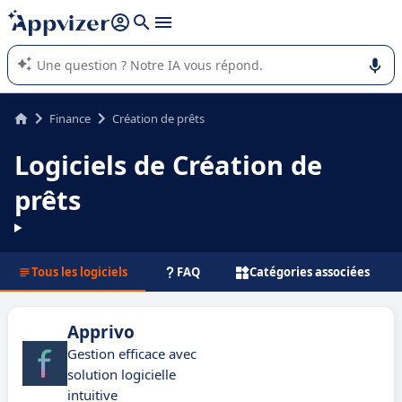
répondre (plusieurs lignes avec
shift + entrée
).
L'IA de Appvizer vous guide dans l'utilisation ou la sélection de
logiciel SaaS en entreprise.
Finance
Création de prêts
Logiciels de Création de
prêts
Tous les logiciels
FAQ
Catégories associées
Apprivo
Gestion efficace avec
solution logicielle
intuitive