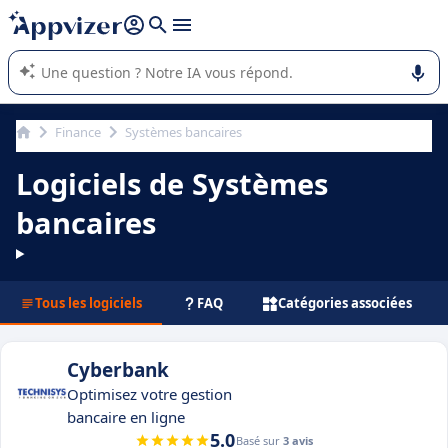
répondre (plusieurs lignes avec
shift + entrée
).
L'IA de Appvizer vous guide dans l'utilisation ou la sélection de
logiciel SaaS en entreprise.
Finance
Systèmes bancaires
Logiciels de Systèmes
bancaires
Tous les logiciels
FAQ
Catégories associées
Cyberbank
Optimisez votre gestion
bancaire en ligne
5.0
Basé sur
3 avis