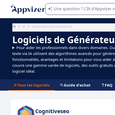
L'IA de Appvizer vous guide dans l'uti
IA
Générateur de texte par IA
Logiciels de Générateu
Pour aider les professionnels dans divers domaines. Du 
texte via IA utilisent des algorithmes avancés pour génér
fonctionnalités, avantages et limitations pour vous aider à 
couvre une gamme variée de logiciels, des outils gratuits
logiciel idéal.
Tous les logiciels
Guide d'achat
FAQ
Cognitiveseo