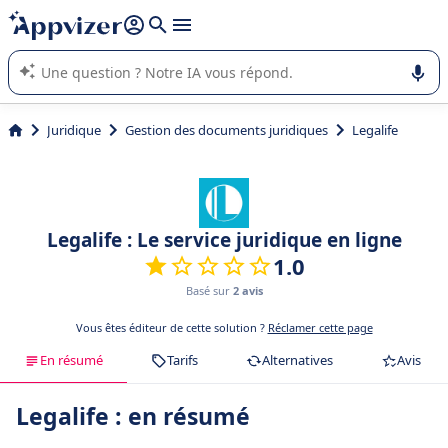
répondre (plusieurs lignes avec
shift + entrée
).
L'IA de Appvizer vous guide dans l'utilisation ou la sélection de
logiciel SaaS en entreprise.
Juridique
Gestion des documents juridiques
Legalife
Legalife : Le service juridique en ligne
1.0
Basé sur
2 avis
Vous êtes éditeur de cette solution ?
Réclamer cette page
En résumé
Tarifs
Alternatives
Avis
Legalife : en résumé