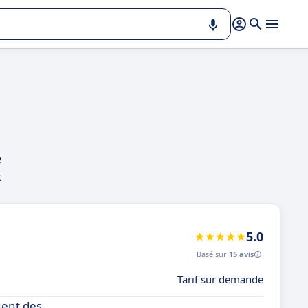
e
t
5.0
Basé sur
15 avis
Tarif sur demande
hent des