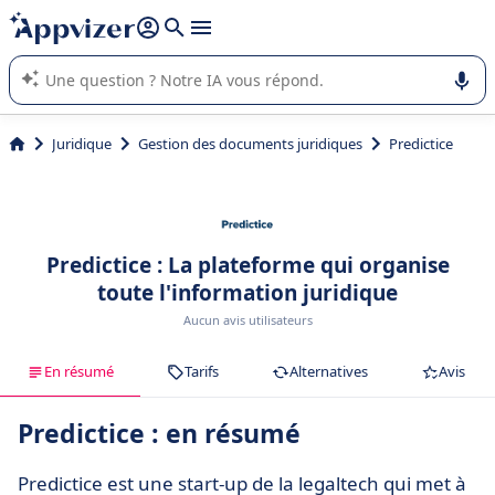
répondre (plusieurs lignes avec
shift + entrée
).
L'IA de Appvizer vous guide dans l'utilisation ou la sélection de
logiciel SaaS en entreprise.
Juridique
Gestion des documents juridiques
Predictice
Predictice : La plateforme qui organise
toute l'information juridique
Aucun avis utilisateurs
En résumé
Tarifs
Alternatives
Avis
Predictice : en résumé
Predictice est une start-up de la legaltech qui met à