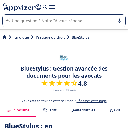
répondre (plusieurs lignes avec
shift + entrée
).
L'IA de Appvizer vous guide dans l'utilisation ou la sélection de
logiciel SaaS en entreprise.
Juridique
Pratique du droit
BlueStylus
BlueStylus : Gestion avancée des
documents pour les avocats
4.8
Basé sur
35 avis
Vous êtes éditeur de cette solution ?
Réclamer cette page
En résumé
Tarifs
Alternatives
Avis
BlueStylus : en