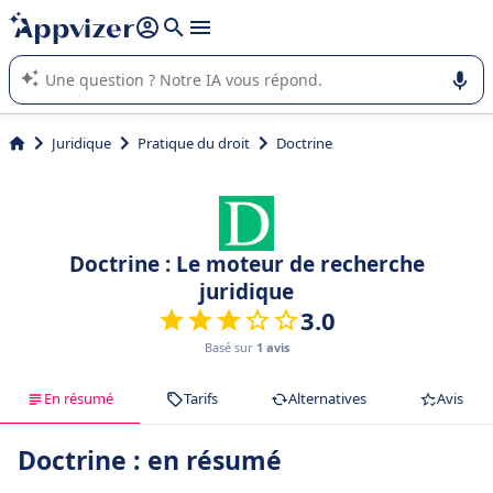
répondre (plusieurs lignes avec
shift + entrée
).
L'IA de Appvizer vous guide dans l'utilisation ou la sélection de
logiciel SaaS en entreprise.
Juridique
Pratique du droit
Doctrine
Doctrine : Le moteur de recherche
juridique
3.0
Basé sur
1 avis
En résumé
Tarifs
Alternatives
Avis
Doctrine : en résumé