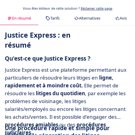
Vous êtes éditeur de cette solution ?
Réclamer cette page
En résumé
Tarifs
Alternatives
Avis
Justice Express : en
résumé
Qu'est-ce que Justice Express ?
Justice Express est une plateforme permettant aux
particuliers de résoudre leurs litiges en
ligne,
rapidement et à moindre coût.
Elle permet de
résoudre les
litiges du quotidien
, par exemple les
problèmes de voisinage, les litiges
salariés/employés ou encore les litiges concernant
les achats/ventes. Il est possible d'engager des
procédures amiables
ou des
procédures
Une procédure rapide et simple pour
judiciaires.