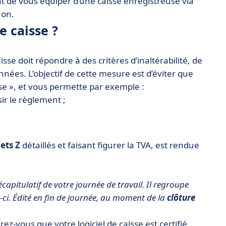
de vous équiper d’une caisse enregistreuse via
 non.
e caisse ?
e doit répondre à des critères d’inaltérabilité, de
nées. L’objectif de cette mesure est d’éviter que
se », et vous permette par exemple :
ir le règlement ;
kets Z
détaillés et faisant figurer la TVA, est rendue
écapitulatif de votre journée de travail. Il regroupe
e-ci. Édité en fin de journée, au moment de la
clôture
rez-vous que votre logiciel de caisse est certifié.