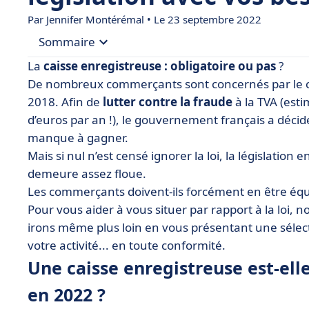
Par
Jennifer Montérémal
• Le 23 septembre 2022
Sommaire
La
caisse enregistreuse : obligatoire ou pas
?
• Une caisse enregistreuse est-elle obligatoire
De nombreux commerçants sont concernés par le ch
2018. Afin de
lutter contre la fraude
à la TVA (est
• Comment choisir votre logiciel de caisse ?
d’euros par an !), le gouvernement français a décid
• Notre sélection de logiciels de caisse
manque à gagner.
• Équipez-vous avec le bon logiciel de caisse !
Mais si nul n’est censé ignorer la loi, la législation e
demeure assez floue.
Les commerçants doivent-ils forcément en être éq
Pour vous aider à vous situer par rapport à la loi, 
irons même plus loin en vous présentant une sélecti
votre activité... en toute conformité.
Une caisse enregistreuse est-el
en 2022 ?