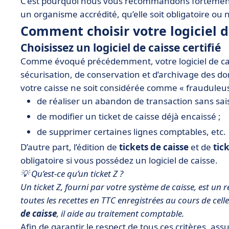
C’est pourquoi nous vous recommandons fortement 
un organisme accrédité, qu’elle soit obligatoire ou
Comment choisir votre logiciel d
Choisissez un logiciel de caisse certifié
Comme évoqué précédemment, votre logiciel de caiss
sécurisation, de conservation et d’archivage des don
votre caisse ne soit considérée comme « frauduleu
de réaliser un abandon de transaction sans sais
de modifier un ticket de caisse déjà encaissé ;
de supprimer certaines lignes comptables, etc.
D’autre part, l’édition de
tickets de caisse
et de
tic
obligatoire si vous possédez un logiciel de caisse.
💡 Qu’est-ce qu’un ticket Z ?
Un ticket Z, fourni par votre système de caisse, est un r
toutes les recettes en TTC enregistrées au cours de cell
de caisse
, il aide au traitement comptable.
Afin de garantir le respect de tous ces critères, assu