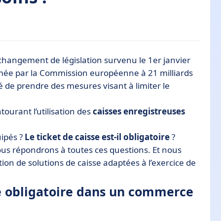
 dans un commerce en 2022 ?
angement de législation survenu le 1er janvier
imée par la Commission européenne à 21 milliards
é de prendre des mesures visant à limiter le
ntourant l’utilisation des
caisses enregistreuses
uipés ?
Le ticket de caisse est-il obligatoire
?
nous répondrons à toutes ces questions. Et nous
on de solutions de caisse adaptées à l’exercice de
le obligatoire dans un commerce