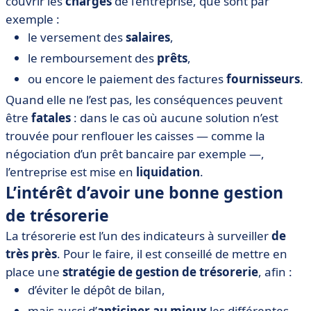
couvrir les
charges
de l’entreprise, que sont par
exemple :
le versement des
salaires
,
le remboursement des
prêts
,
ou encore le paiement des factures
fournisseurs
.
Quand elle ne l’est pas, les conséquences peuvent
être
fatales
: dans le cas où aucune solution n’est
trouvée pour renflouer les caisses — comme la
négociation d’un prêt bancaire par exemple —,
l’entreprise est mise en
liquidation
.
L’intérêt d’avoir une bonne gestion
de trésorerie
La trésorerie est l’un des indicateurs à surveiller
de
très près
. Pour le faire, il est conseillé de mettre en
place une
stratégie de gestion de trésorerie
, afin :
d’éviter le dépôt de bilan,
mais aussi d’
anticiper au mieux
les différentes