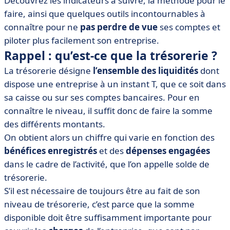
Découvrez les indicateurs à suivre, la méthode pour le
• Agir sur ces indicateurs pour bien gérer sa trésorerie
faire, ainsi que quelques outils incontournables à
• À quel moment mettre en place la gestion de
connaître pour ne
pas perdre de vue
ses comptes et
trésorerie ?
piloter plus facilement son entreprise.
• Gestion de trésorerie : ce qu’il faut éviter
Rappel : qu’est-ce que la trésorerie ?
• Gestion de trésorerie : quelques best practices
La trésorerie désigne
l’ensemble des
liquidités
dont
dispose une entreprise à un instant T, que ce soit dans
sa caisse ou sur ses comptes bancaires. Pour en
connaître le niveau, il suffit donc de faire la somme
des différents montants.
On obtient alors un chiffre qui varie en fonction des
bénéfices
enregistrés
et des
dépenses engagées
dans le cadre de l’activité, que l’on appelle solde de
trésorerie.
S’il est nécessaire de toujours être au fait de son
niveau de trésorerie, c’est parce que la somme
disponible doit être suffisamment importante pour