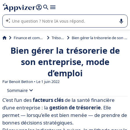
répondre (plusieurs lignes avec
shift + entrée
).
L'IA de Appvizer vous guide dans l'utilisation ou la sélection de
logiciel SaaS en entreprise.
Finance et comptabilité
Trésorerie
Bien gérer la trésorerie de son entreprise, mode d’emploi
Bien gérer la trésorerie de
son entreprise, mode
d’emploi
Par
Benoit Betton
• Le 1 juin 2022
Sommaire
C’est l’un des
facteurs clés
de la santé financière
• Rappel : qu’est-ce que la trésorerie ?
d’une entreprise : la
gestion de trésorerie
. Elle
• L’intérêt d’avoir une bonne gestion de trésorerie
permet — lorsqu’elle est bien menée — de prendre de
bonnes décisions stratégiques.
• Gestion de trésorerie : quels indicateurs suivre ?