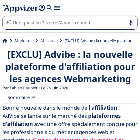
répondre (plusieurs lignes avec
shift + entrée
).
L'IA de Appvizer vous guide dans l'utilisation ou la sélection de
logiciel SaaS en entreprise.
Marketing
Affiliation
[EXCLU] Advibe : la nouvelle plateforme d'affiliation pour les agences Webmarketing
[EXCLU] Advibe : la nouvelle
plateforme d'affiliation pour
les agences Webmarketing
Par Fabien Paupier • Le 25 juin 2020
Sommaire
Bonne nouvelle dans le monde de
l'affiliation
:
• Les enjeux de l'affiliation en 2017
AdVibe se lance sur le marché des
plateformes
• L'affiliation portée par le marketing d'influence
d'affiliation
avec une offre spécialement conçue pour
les professionnels du métier (agences web et
• AdVibe : la plateforme d'affiliation sur mesure émerge