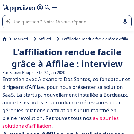
répondre (plusieurs lignes avec
shift + entrée
).
L'IA de Appvizer vous guide dans l'utilisation ou la sélection de
logiciel SaaS en entreprise.
Marketing
Affiliation
L'affiliation rendue facile grâce à Affilae : interview
L'affiliation rendue facile
grâce à Affilae : interview
Par Fabien Paupier • Le 24 juin 2020
Entretien avec Alexandre Dos Santos, co-fondateur et
dirigeant d’Affilae, pour nous présenter sa solution
SaaS. La startup, nouvellement installée à Bordeaux,
apporte les outils et la confiance nécessaires pour
gérer les relations d’affiliation sur un marché en
pleine révolution. Retrouvez tous nos
avis sur les
solutions d'affiliation
.