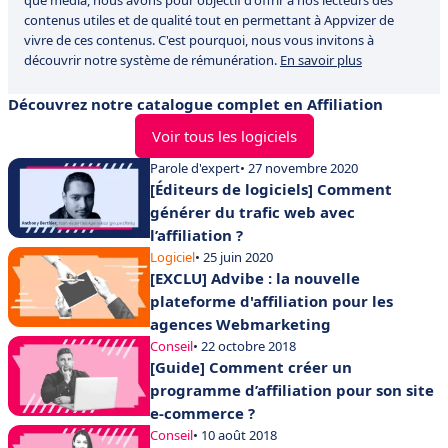
que média, nous avons pour objectif d'offrir à nos lecteurs des
contenus utiles et de qualité tout en permettant à Appvizer de
vivre de ces contenus. C'est pourquoi, nous vous invitons à
découvrir notre système de rémunération.
En savoir plus
Découvrez notre catalogue complet en Affiliation
Voir tous les logiciels
Parole d'expert
• 27 novembre 2020
[Éditeurs de logiciels] Comment
générer du trafic web avec
l’affiliation ?
Logiciel
• 25 juin 2020
[EXCLU] Advibe : la nouvelle
plateforme d'affiliation pour les
agences Webmarketing
Conseil
• 22 octobre 2018
[Guide] Comment créer un
programme d’affiliation pour son site
e-commerce ?
Conseil
• 10 août 2018