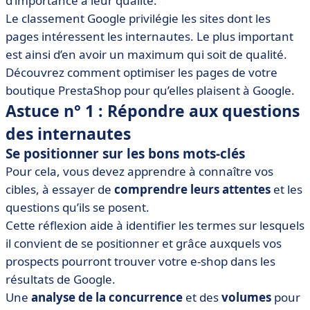
d’importance à leur qualité.
Images
Le classement Google privilégie les sites dont les
• Astuce n° 4 : Les balises Hn pour structurer vos pages
pages intéressent les internautes. Le plus important
• Astuce n° 5 : Faciliter la tâche de Google
est ainsi d’en avoir un maximum qui soit de qualité.
Découvrez comment optimiser les pages de votre
boutique PrestaShop pour qu’elles plaisent à Google.
Astuce n° 1 : Répondre aux questions
des internautes
Se positionner sur les bons mots-clés
Pour cela, vous devez apprendre à connaître vos
cibles, à essayer de
comprendre leurs attentes
et les
questions qu’ils se posent.
Cette réflexion aide à identifier les termes sur lesquels
il convient de se positionner et grâce auxquels vos
prospects pourront trouver votre e-shop dans les
résultats de Google.
Une
analyse de la concurrence
et des
volumes
pour