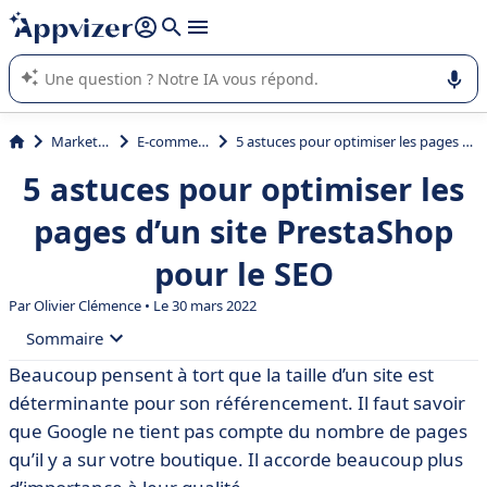
répondre (plusieurs lignes avec
shift + entrée
).
L'IA de Appvizer vous guide dans l'utilisation ou la sélection de
logiciel SaaS en entreprise.
Marketing
E-commerce
5 astuces pour optimiser les pages d’un site PrestaShop pour le SEO
5 astuces pour optimiser les
pages d’un site PrestaShop
pour le SEO
Par
Olivier Clémence
• Le 30 mars 2022
Sommaire
Beaucoup pensent à tort que la taille d’un site est
• Astuce n° 1 : Répondre aux questions des internautes
déterminante pour son référencement. Il faut savoir
• Astuce n° 2 : Inciter les internautes au clic
que Google ne tient pas compte du nombre de pages
qu’il y a sur votre boutique. Il accorde beaucoup plus
• Astuce n° 3 : Travailler votre visibilité sur Google