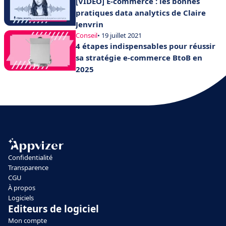
[VIDÉO] E-commerce : les bonnes
pratiques data analytics de Claire
Jenvrin
Conseil
• 19 juillet 2021
4 étapes indispensables pour réussir
sa stratégie e-commerce BtoB en
2025
Confidentialité
Transparence
CGU
À propos
Logiciels
Editeurs de logiciel
Mon compte