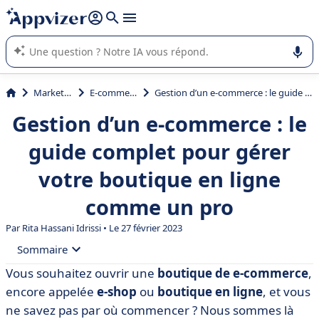
répondre (plusieurs lignes avec
shift + entrée
).
L'IA de Appvizer vous guide dans l'utilisation ou la sélection de
logiciel SaaS en entreprise.
Marketing
E-commerce
Gestion d’un e-commerce : le guide complet pour gérer votre boutique en ligne comme un pro
Gestion d’un e-commerce : le
guide complet pour gérer
votre boutique en ligne
comme un pro
Par
Rita Hassani Idrissi
• Le 27 février 2023
Sommaire
Vous souhaitez ouvrir une
boutique de e-commerce
,
• Gestion e-commerce : on vous dit tout
encore appelée
e-shop
ou
boutique en ligne
, et vous
• Les 6 expertises fondamentales pour se lancer dans le
ne savez pas par où commencer ? Nous sommes là