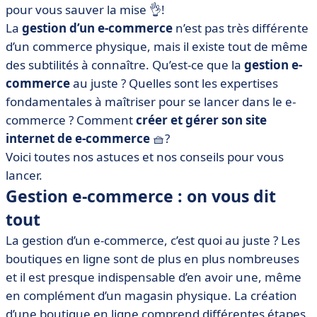
e-commerce
pour vous sauver la mise 👌!
La
gestion d’un e-commerce
n’est pas très différente
• Comment gérer son site Internet ? 7 bonnes
pratiques
d’un commerce physique, mais il existe tout de même
des subtilités à connaître. Qu’est-ce que la
gestion e-
• Gestion e-commerce : on résume !
commerce
au juste ? Quelles sont les expertises
fondamentales à maîtriser pour se lancer dans le e-
commerce ? Comment
créer et gérer son site
internet de e-commerce
🧺?
Voici toutes nos astuces et nos conseils pour vous
lancer.
Gestion e-commerce : on vous dit
tout
La gestion d’un e-commerce, c’est quoi au juste ? Les
boutiques en ligne sont de plus en plus nombreuses
et il est presque indispensable d’en avoir une, même
en complément d’un magasin physique. La création
d’une boutique en ligne comprend différentes étapes