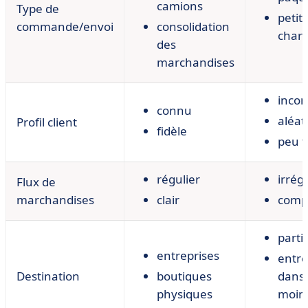
camions
Type de
petit
commande/envoi
consolidation
char
des
marchandises
inco
connu
aléat
Profil client
fidèle
peu f
régulier
irrég
Flux de
marchandises
clair
comp
parti
entreprises
entre
Destination
boutiques
dans
physiques
moin