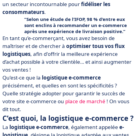
importante ?
un secteur incontournable pour
fidéliser les
consommateurs
.
• Quelles sont les spécificités de la logistique e-
commerce ?
Selon une étude de l’IFOP, 98 % d’entre eux
sont enclins à recommander un e-commerce
• Les 5 opérations clés d’une logistique e-commerce
après une expérience de livraison positive.
optimale
En tant qu’e-commerçant, vous avez besoin de
• Quels outils et prestataires choisir pour optimiser
maîtriser et de chercher à
optimiser tous vos flux
votre logistique e-commerce ?
logistiques
, afin d'offrir la meilleure expérience
• Logistique e-commerce : que retenir ?
d’achat possible à votre clientèle… et ainsi augmenter
vos ventes !
Qu’est-ce que la
logistique e-commerce
précisément, et quelles en sont les spécificités ?
Quelle stratégie adopter pour garantir le succès de
votre site e-commerce ou
place de marché
! On vous
dit tout.
C’est quoi, la logistique e-commerce ?
La
logistique e-commerce
, également appelée
e-
logistique
, désigne la logistique adaptée aux ventes