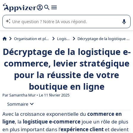
répondre (plusieurs lignes avec
shift + entrée
).
L'IA de Appvizer vous guide dans l'utilisation ou la sélection de
logiciel SaaS en entreprise.
Organisation et planification
Logistique
Décryptage de la logistique e-commerce, levier stratégique pour la réussite de votre boutique en ligne
Décryptage de la logistique e-
commerce, levier stratégique
pour la réussite de votre
boutique en ligne
Par
Samantha Mur
• Le 11 février 2025
Sommaire
Avec la croissance exponentielle du
commerce en
• C’est quoi, la logistique e-commerce ?
ligne
, la
logistique e-commerce
joue un rôle de plus
• Pourquoi la logistique e-commerce est-elle
en plus important dans l’
expérience client
et devient