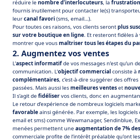
réduire le
nombre d’interlocuteurs
, la
frustratio
fournis inutilement pour contacter le(s) transporteu
leur
canal favori
(sms, email…).
Pour toutes ces raisons, vos clients seront
plus sus
sur votre boutique en ligne
. Et resteront fidèles 
montrer que vous
maîtriser tous les étapes du pa
2. Augmentez vos ventes
L’
aspect informatif
de vos messages n’est qu’un de
communication. L’
objectif commercial
consiste à
complémentaires
, c’est-à-dire suggérer des offr
passées. Mais aussi les
meilleures ventes
et
nouve
Il s’agit de
fidéliser
vos clients, donc en augmentan
Le retour d’expérience de nombreux logiciels mar
favorable
ainsi générée. Par exemple, les logiciels 
email et sms) comme Wewmanager, Sendinblue, Ex
menées permettent une
augmentation de 7% des 
commerciale profite de l’intérêt préalable qu’ont