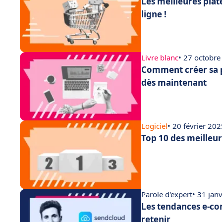
Les meilleures pla
ligne !
Livre blanc
• 27 octobr
Comment créer sa 
dès maintenant
Logiciel
• 20 février 20
Top 10 des meilleu
Parole d'expert
• 31 jan
Les tendances e-co
retenir