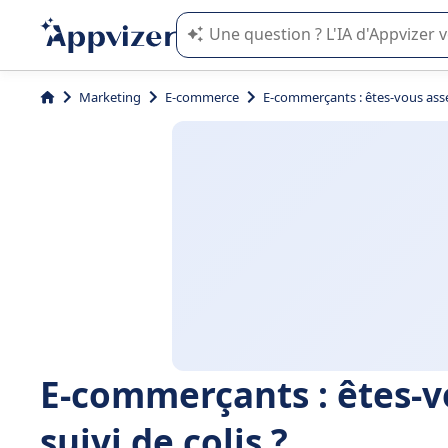
L'IA de Appvizer vous guide dans l'uti
Marketing
E-commerce
E-commerçants : êtes-vous assez 
E-commerçants : êtes-vo
suivi de colis ?