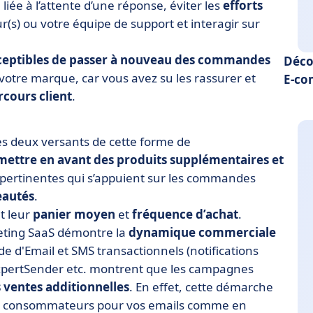
n
liée à l’attente d’une réponse, éviter les
efforts
r(s) ou votre équipe de support et interagir sur
ceptibles de passer à nouveau des commandes
Déco
à votre marque, car vous avez su les rassurer et
E-c
rcours client
.
s deux versants de cette forme de
mettre en avant des produits supplémentaires et
es pertinentes qui s’appuient sur les commandes
autés
.
t leur
panier moyen
et
fréquence d’achat
.
keting SaaS démontre la
dynamique commerciale
de d'Email et SMS transactionnels (notifications
pertSender etc. montrent que les campagnes
ventes additionnelles
. En effet, cette démarche
 les consommateurs pour vos emails comme en