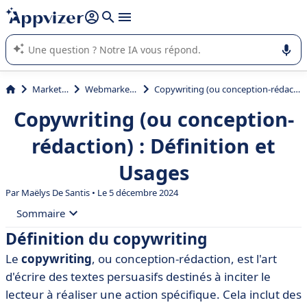
répondre (plusieurs lignes avec
shift + entrée
).
L'IA de Appvizer vous guide dans l'utilisation ou la sélection de
logiciel SaaS en entreprise.
Marketing
Webmarketing
Copywriting (ou conception-rédaction) : Définition et Usages
Copywriting (ou conception-
rédaction) : Définition et
Usages
Par
Maëlys De Santis
• Le 5 décembre 2024
Sommaire
Définition du copywriting
• Définition du copywriting
Le
copywriting
, ou conception-rédaction, est l'art
• L'importance du copywriting
d'écrire des textes persuasifs destinés à inciter le
• Les principes fondamentaux du copywriting
lecteur à réaliser une action spécifique. Cela inclut des