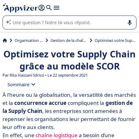
répondre (plusieurs lignes avec
shift + entrée
).
L'IA de Appvizer vous guide dans l'utilisation ou la sélection de
logiciel SaaS en entreprise.
Organisation et planification
Gestion de la chaîne logistique (SCM)
Optimisez votre Supply Chain grâce au modèle SCOR
Optimisez votre Supply Chain
grâce au modèle SCOR
Par
Rita Hassani Idrissi
• Le 22 septembre 2021
Sommaire
À l’heure ou la globalisation, la versatilité des marchés
• Qu’est-ce que le modèle SCOR ?
et la
concurrence accrue
compliquent la
gestion de
• Les différents niveaux du modèle SCOR
la Supply Chain
, les entreprises sont amenées à
repenser les organisations leur permettant de fournir
• Application du modèle SCOR sur la Supply chain
leur offre aux clients.
• Le modèle SCOR, un véritable outil de développement
En effet, une
chaîne logistique
a besoin d’une
produit