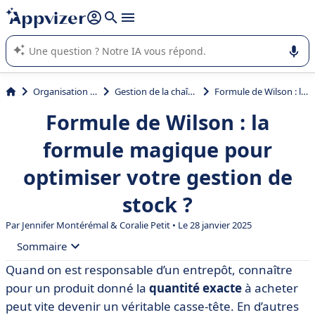
répondre (plusieurs lignes avec
shift + entrée
).
L'IA de Appvizer vous guide dans l'utilisation ou la sélection de
logiciel SaaS en entreprise.
Organisation et planification
Gestion de la chaîne logistique (SCM)
Formule de Wilson : la formule magique pour optimiser votre gestion de stock ?
Formule de Wilson : la
formule magique pour
optimiser votre gestion de
stock ?
Par
Jennifer Montérémal
&
Coralie Petit
• Le 28 janvier 2025
Sommaire
Quand on est responsable d’un entrepôt, connaître
• La formule de Wilson : c’est quoi exactement ?
pour un produit donné la
quantité exacte
à acheter
• Comment calculer la quantité économique de
peut vite devenir un véritable casse-tête. En d’autres