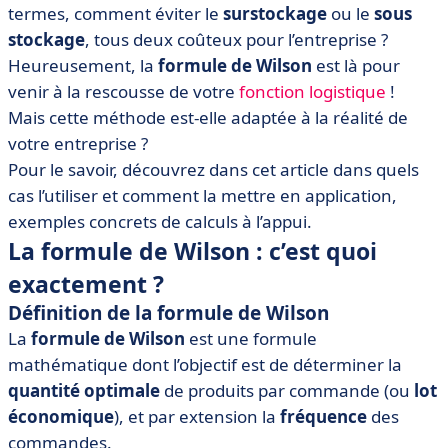
commande ?
termes, comment éviter le
surstockage
ou le
sous
stockage
, tous deux coûteux pour l’entreprise ?
• Avantages et inconvénients de la méthode de Wilson
Heureusement, la
formule de Wilson
est là pour
• La formule de Wilson, en bref
venir à la rescousse de votre
fonction logistique
!
Mais cette méthode est-elle adaptée à la réalité de
votre entreprise ?
Pour le savoir, découvrez dans cet article dans quels
cas l’utiliser et comment la mettre en application,
exemples concrets de calculs à l’appui.
La formule de Wilson : c’est quoi
exactement ?
Définition de la formule de Wilson
La
formule de Wilson
est une formule
mathématique dont l’objectif est de déterminer la
quantité optimale
de produits par commande (ou
lot
économique
), et par extension la
fréquence
des
commandes.