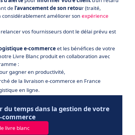
 d’alerte
pour
informer votre client
d’un retard
ant de
l’avancement de son retou
r (traité,
 va considérablement améliorer son
expérience
relancer vos fournisseurs dont le délai prévu est
ogistique e-commerce
et les bénéfices de votre
 notre Livre Blanc produit en collaboration avec
gramme :
our gagner en productivité,
ché de la livraison e-commerce en France
gistique en ligne.
 du temps dans la gestion de votre
 e-commerce
e livre blanc