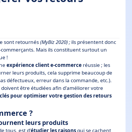
e sont retournés
(MyBiz 2020) ;
ils présentent donc
-commerçants. Mais ils constituent surtout un
ue !
des retours
une
expérience client e-commerce
réussie ; les
urner leurs produits, cela supprime beaucoup de
est pas défectueux, erreur dans la commande, etc.).
doivent être étudiées afin d'améliorer votre
 clés pour optimiser votre gestion des retours
ommerce ?
tournent leurs produits
e tous, est d’
étudier les raisons
qui se cachent