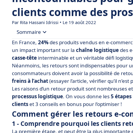
clients comme des pros
Par
Rita Hassani Idrissi
• Le 19 août 2022
Sommaire
En France,
24%
des produits vendus en e-commerc
• Comment gérer les retours e-commerce ?
un impact important sur la
chaîne logistique
des e
casse-tête
interminable et un véritable défi logistiq
• Bonus : 3 conseils pour faciliter votre gestion 
Néanmoins, les retours sont indispensables pour 
• La gestion des retours en bref
consommateurs doivent avoir la possibilité de reto
freins à l’achat
(essayer l’article, vérifier qu’il n’
Les raisons d’un retour produit sont nombreuses et 
processus logistique
. On vous donne les
5 étapes
clients
et 3 conseils en bonus pour l’optimiser !
Comment gérer les retours e-c
1 - Comprendre pourquoi les clients re
La première étape, et peut être la plus importante d