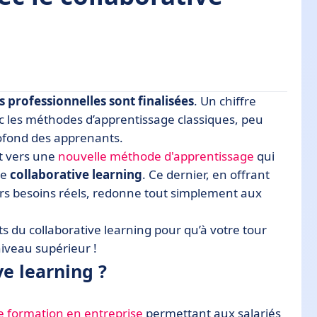
professionnelles sont finalisées
. Un chiffre
ec les méthodes d’apprentissage classiques, peu
fond des apprenants.
ollaboratif ?
nt vers une
nouvelle méthode d'apprentissage
qui
le
collaborative learning
. Ce dernier, en offrant
urs besoins réels, redonne tout simplement aux
exemples de cas d’usage
ts du collaborative learning pour qu’à votre tour
ques bonnes pratiques à observer !
iveau supérieur !
ve learning ?
 formation en entreprise
permettant aux salariés