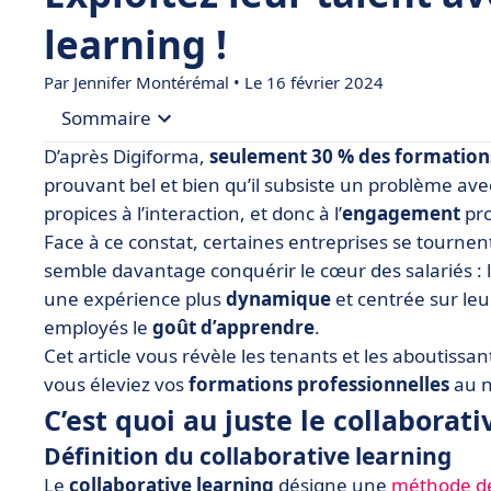
learning !
Par
Jennifer Montérémal
• Le 16 février 2024
Sommaire
D’après Digiforma,
seulement 30 % des formations 
• C’est quoi au juste le collaborative learning ?
prouvant bel et bien qu’il subsiste un problème av
propices à l’interaction, et donc à l’
engagement
pro
• Quels sont les 6 avantages de l’apprentissage c
Face à ce constat, certaines entreprises se tourne
• Et les inconvénients du collaborative learning ?
semble davantage conquérir le cœur des salariés : 
• Le fonctionnement du collaborative learning
une expérience plus
dynamique
et centrée sur le
employés le
• Les applications du collaborative learning : 3 
goût d’apprendre
.
Cet article vous révèle les tenants et les aboutissan
• Mise en place du collaborative learning : quel
vous éleviez vos
formations professionnelles
au n
C’est quoi au juste le collaborati
Définition du collaborative learning
Le
collaborative learning
désigne une
méthode de