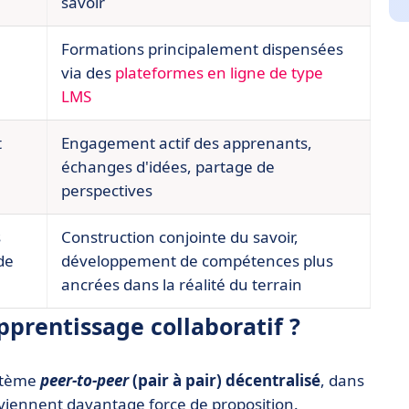
savoir
Formations principalement dispensées
via des
plateformes en ligne de type
LMS
t
Engagement actif des apprenants,
échanges d'idées, partage de
perspectives
s
Construction conjointe du savoir,
de
développement de compétences plus
ancrées dans la réalité du terrain
pprentissage collaboratif ?
ystème
peer-to-peer
(pair à pair) décentralisé
, dans
viennent davantage force de proposition.