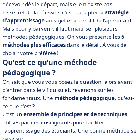
courantes
décevoir dès le départ, mais elle n'existe pas…
Le secret de la réussite, c'est d'adapter la
stratégie
• Quelle est la meilleure méthode pédagogique ?
d'apprentissage
au sujet et au profil de l'apprenant.
• Nos conseils pour choisir la bonne méthode de
Mais pour y parvenir, il faut maîtriser plusieurs
formation pour vos apprenants
méthodes pédagogiques. On vous présente
les 6
• Quels autres outils de formation sont disponibles ?
méthodes plus efficaces
dans le détail. À vous de
• Les supports de formation
choisir votre préférée !
• Les outils d'évaluation
Qu'est-ce qu'une méthode
• Les 6 méthodes de pédagogie à connaître : on
pédagogique ?
récapitule
On sait que vous vous posez la question, alors avant
d’entrer dans le vif du sujet, revenons sur les
fondamentaux. Une
méthode pédagogique
, qu'est-
ce que c'est ?
C’est un
ensemble de principes et de techniques
utilisés par des enseignants pour faciliter
l’apprentissage des étudiants. Une bonne méthode se
base sur :