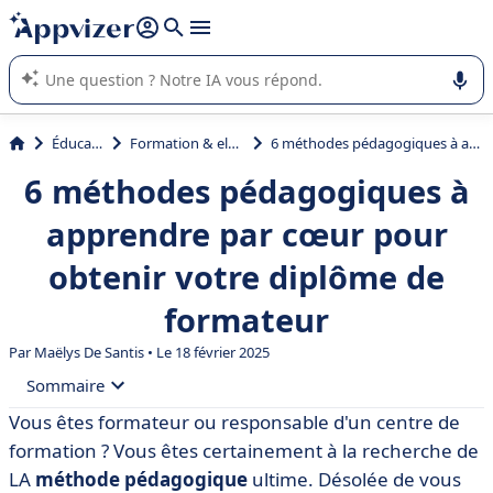
répondre (plusieurs lignes avec
shift + entrée
).
L'IA de Appvizer vous guide dans l'utilisation ou la sélection de
logiciel SaaS en entreprise.
Éducation
Formation & elearning
6 méthodes pédagogiques à apprendre par cœur pour obtenir votre diplôme de formateur
6 méthodes pédagogiques à
apprendre par cœur pour
obtenir votre diplôme de
formateur
Par
Maëlys De Santis
• Le 18 février 2025
Sommaire
Vous êtes formateur ou responsable d'un centre de
• Qu'est-ce qu'une méthode pédagogique ?
formation ? Vous êtes certainement à la recherche de
• Tour d'horizon des 6 méthodes pédagogiques les plus
LA
méthode pédagogique
ultime. Désolée de vous