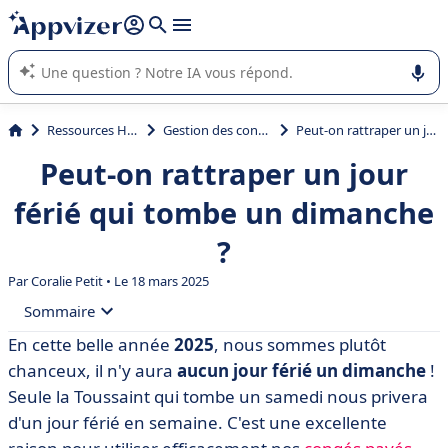
répondre (plusieurs lignes avec
shift + entrée
).
L'IA de Appvizer vous guide dans l'utilisation ou la sélection de
logiciel SaaS en entreprise.
Ressources Humaines (RH)
Gestion des congés et absences
Peut-on rattraper un jour férié qui tombe un dimanche ?
Peut-on rattraper un jour
férié qui tombe un dimanche
?
Par
Coralie Petit
• Le 18 mars 2025
Sommaire
En cette belle année
2025
, nous sommes plutôt
• Revenons sur les bases : quels sont les jours fériés de
chanceux, il n'y aura
aucun jour férié un dimanche
!
2025 ?
Seule la Toussaint qui tombe un samedi nous privera
• Pourquoi un jour férié peut-il tomber le dimanche ?
d'un jour férié en semaine. C'est une excellente