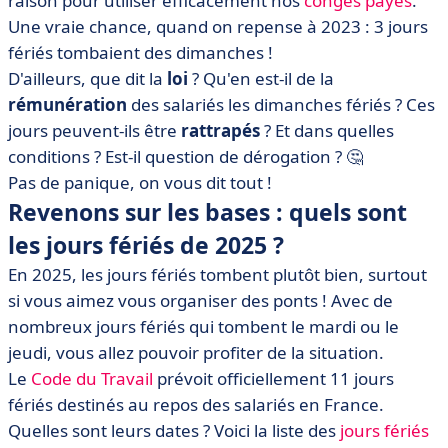
raison pour utiliser efficacement nos
congés payés
.
• Que faire si un jour férié tombe un dimanche ?
Une vraie chance, quand on repense à 2023 : 3 jours
• L'organisation des ponts et la récupération des heures
fériés tombaient des dimanches !
chômées
D'ailleurs, que dit la
loi
? Qu'en est-il de la
• S'aider d'un logiciel, et pourquoi pas ?
rémunération
des salariés les dimanches fériés ? Ces
• Les jours fériés le dimanche, on rattrape ?
jours peuvent-ils être
rattrapés
? Et dans quelles
conditions ? Est-il question de dérogation ?
🤔
Pas de panique, on vous dit tout !
Revenons sur les bases : quels sont
les jours fériés de 2025 ?
En 2025, les jours fériés tombent plutôt bien, surtout
si vous aimez vous organiser des ponts ! Avec de
nombreux jours fériés qui tombent le mardi ou le
jeudi, vous allez pouvoir profiter de la situation.
Le
Code du Travail
prévoit officiellement 11 jours
fériés destinés au repos des salariés en France.
Quelles sont leurs dates ? Voici la liste des
jours fériés