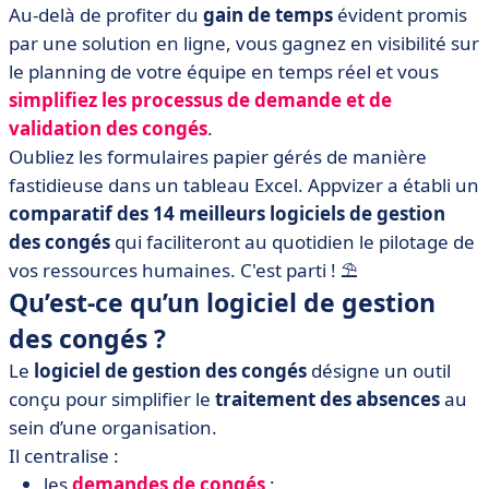
Au-delà de profiter du
gain de temps
évident promis
• Comment choisir son logiciel de gestion des congés ?
par une solution en ligne, vous gagnez en visibilité sur
• Quid d’un logiciel de gestion des congés gratuit ?
le planning de votre équipe en temps réel et vous
• Comparatifs des 14 meilleurs logiciels de gestion des
simplifiez les processus de demande et de
congés en 2025
validation des congés
.
• Logiciel de gestion des congés : que retenir ?
Oubliez les formulaires papier gérés de manière
fastidieuse dans un tableau Excel. Appvizer a établi un
comparatif des 14 meilleurs logiciels de gestion
des congés
qui faciliteront au quotidien le pilotage de
vos ressources humaines. C'est parti ! ⛱️
Qu’est-ce qu’un logiciel de gestion
des congés ?
Le
logiciel de gestion des congés
désigne un outil
conçu pour simplifier le
traitement des absences
au
sein d’une organisation.
Il centralise :
les
demandes de congés
;