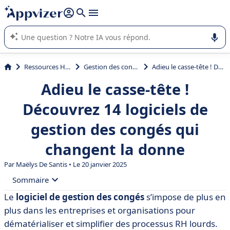
répondre (plusieurs lignes avec
shift + entrée
).
L'IA de Appvizer vous guide dans l'utilisation ou la sélection de
logiciel SaaS en entreprise.
Ressources Humaines (RH)
Gestion des congés et absences
Adieu le casse-tête ! Découvrez 14 logiciels de gestion des congés qui changent la donne
Adieu le casse-tête !
Découvrez 14 logiciels de
gestion des congés qui
changent la donne
Par
Maëlys De Santis
• Le 20 janvier 2025
Sommaire
Le
logiciel de gestion des congés
s’impose de plus en
• Qu’est-ce qu’un logiciel de gestion des congés ?
plus dans les entreprises et organisations pour
• Les avantages d’un logiciel de gestion des congés
dématérialiser et simplifier des processus RH lourds.