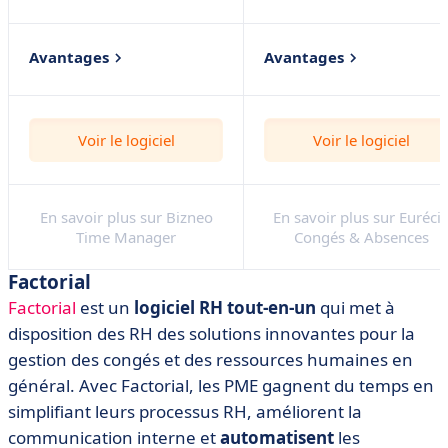
Avantages
Avantages
Système complet de 5
Solde de congés mis à
outils en 1
jour en temps réel
Voir le logiciel
Voir le logiciel
Gestion locale ou à
Solution collaborative
distance et multi-appareil
avec workflows de
validation
Contrôle 100 % digital
En savoir plus sur Bizneo
En savoir plus sur Euréci
ou avec dispositifs
Gestion de tout type
Time Manager
Congés & Absences
biométriques
d'absence : CP, RTT,
récupération, etc.
Factorial
Factorial
est un
logiciel RH tout-en-un
qui met à
disposition des RH des solutions innovantes pour la
gestion des congés et des ressources humaines en
général. Avec Factorial, les PME gagnent du temps en
simplifiant leurs processus RH, améliorent la
communication interne et
automatisent
les