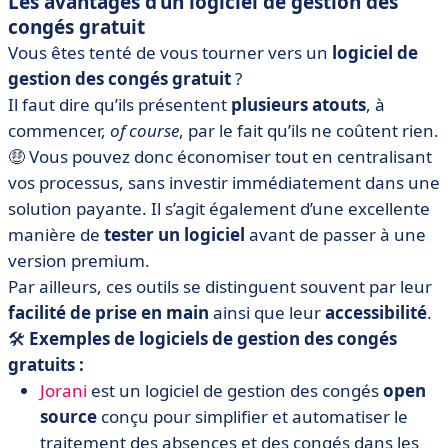
Les avantages d’un logiciel de gestion des
congés gratuit
Vous êtes tenté de vous tourner vers un
logiciel de
gestion des congés gratuit
?
Il faut dire qu’ils présentent
plusieurs atouts
, à
commencer,
of course
, par le fait qu’ils ne coûtent rien.
🤑 Vous pouvez donc économiser tout en centralisant
vos processus, sans investir immédiatement dans une
solution payante. Il s’agit également d’une excellente
manière de
tester un logiciel
avant de passer à une
version premium.
Par ailleurs, ces outils se distinguent souvent par leur
facilité de prise en main
ainsi que leur
accessibilité
.
🛠️
Exemples de logiciels de gestion des congés
gratuits :
Jorani
est un logiciel de gestion des congés
open
source
conçu pour simplifier et automatiser le
traitement des absences et des congés dans les