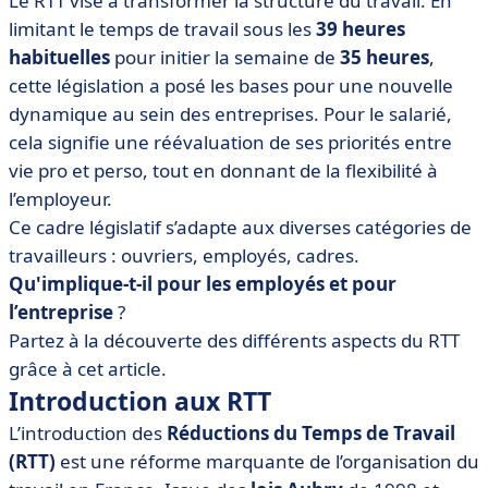
Le RTT vise à transformer la structure du travail. En
• Comment gérer les jours de RTT des collaborateurs ?
limitant le temps de travail sous les
39 heures
• RTT : on résume !
habituelles
pour initier la semaine de
35 heures
,
cette législation a posé les bases pour une nouvelle
dynamique au sein des entreprises. Pour le salarié,
cela signifie une réévaluation de ses priorités entre
vie pro et perso, tout en donnant de la flexibilité à
l’employeur.
Ce cadre législatif s’adapte aux diverses catégories de
travailleurs : ouvriers, employés, cadres.
Qu'implique-t-il pour les employés et pour
l’entreprise
?
Partez à la découverte des différents aspects du RTT
grâce à cet article.
Introduction aux RTT
L’introduction des
Réductions du Temps de Travail
(RTT)
est une réforme marquante de l’organisation du