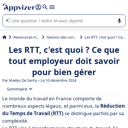
répondre (plusieurs lignes avec
shift + entrée
).
L'IA de Appvizer vous guide dans l'utilisation ou la sélection de
logiciel SaaS en entreprise.
Ressources Humaines (RH)
Gestion des congés et absences
Les RTT, c'est quoi ? Ce que tout employeur doit savoir pour bien gérer
Les RTT, c'est quoi ? Ce que
tout employeur doit savoir
pour bien gérer
Par
Maëlys De Santis
• Le 10 décembre 2024
Sommaire
Le monde du travail en France comporte de
• Introduction aux RTT
nombreux aspects légaux, et parmi eux, la
Réduction
• L’éligibilité aux RTT
du Temps de Travail (RTT)
se distingue parfois par sa
complexité.
• Le calcul des jours de RTT