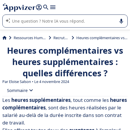
répondre (plusieurs lignes avec
shift + entrée
).
L'IA de Appvizer vous guide dans l'utilisation ou la sélection de
logiciel SaaS en entreprise.
Ressources Humaines (RH)
Recrutement
Heures complémentaires vs heures supplémentaires : quelles différences ?
Heures complémentaires vs
heures supplémentaires :
quelles différences ?
Par Eloïse Salson • Le 4 novembre 2024
Sommaire
Les
heures supplémentaires
, tout comme les
heures
• À qui s’adressent les heures complémentaires et les
complémentaires
, sont des heures réalisées par le
heures supplémentaires ?
salarié au-delà de la durée inscrite dans son contrat
• Quelles sont les durées légales appliquées ?
de travail.