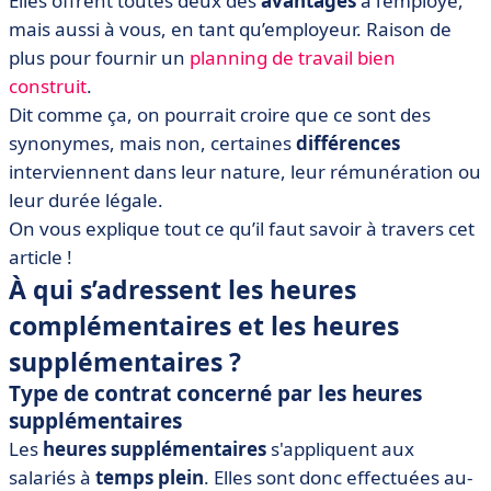
Elles offrent toutes deux des
avantages
à l’employé,
• Comment sont payées les heures complémentaires et
supplémentaires ? Les taux de majoration
mais aussi à vous, en tant qu’employeur. Raison de
plus pour fournir un
planning de travail bien
• Que retenir des heures complémentaires et
construit
supplémentaires ?
.
Dit comme ça, on pourrait croire que ce sont des
synonymes, mais non, certaines
différences
interviennent dans leur nature, leur rémunération ou
leur durée légale.
On vous explique tout ce qu’il faut savoir à travers cet
article !
À qui s’adressent les heures
complémentaires et les heures
supplémentaires ?
Type de contrat concerné par les heures
supplémentaires
Les
heures supplémentaires
s'appliquent aux
salariés à
temps plein
. Elles sont donc effectuées au-