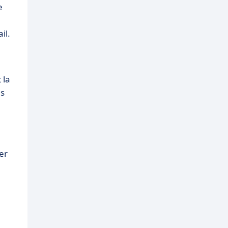
e
il.
 la
es
er