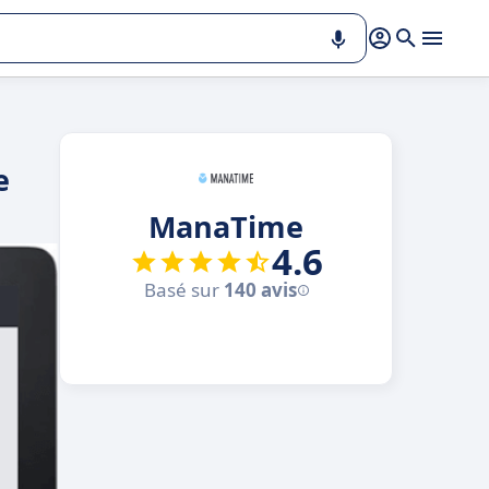
e
ManaTime
4.6
Basé sur
140 avis