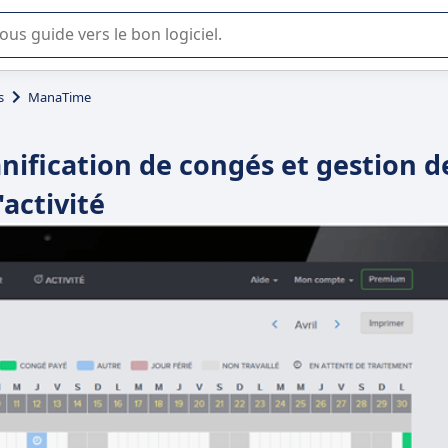
lisation ou la sélection de logiciel SaaS en entreprise.
s
ManaTime
nification de congés et gestion d
l'activité