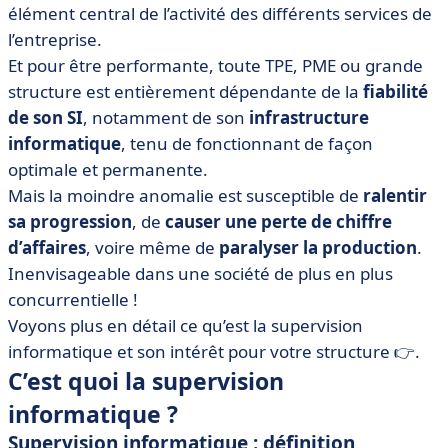
élément central de l’activité des différents services de
• Les 6 avantages de la supervision informatique
l’entreprise.
• Les bonnes pratiques du monitoring informatique
Et pour être performante, toute TPE, PME ou grande
• Quelle solution de supervision informatique pour
structure est entièrement dépendante de la
fiabilité
votre entreprise ?
de son SI
, notamment de son
infrastructure
• La supervision informatique : prévenir plutôt que
informatique
, tenu de fonctionnant de façon
guérir !
optimale et permanente.
Mais la moindre anomalie est susceptible de
ralentir
sa progression
, de
causer une perte de chiffre
d’affaires
, voire même de
paralyser la production
.
Inenvisageable dans une société de plus en plus
concurrentielle !
Voyons plus en détail ce qu’est la supervision
informatique et son intérêt pour votre structure 👉.
C’est quoi la supervision
informatique ?
Supervision informatique : définition