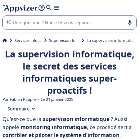
répondre (plusieurs lignes avec
shift + entrée
).
L'IA de Appvizer vous guide dans l'utilisation ou la sélection de
logiciel SaaS en entreprise.
Services informatiques
Supervision Informatique
La supervision informatique, le secret des services informatiques super-proactifs !
La supervision informatique,
le secret des services
informatiques super-
proactifs !
Par Fabien Paupier • Le 21 janvier 2025
Sommaire
Qu’est-ce que la
supervision informatique
? Aussi
• C’est quoi la supervision informatique ?
appelé
monitoring informatique
, ce procédé sert à
• Quels sont les types de supervision informatique ?
contrôler et piloter le système d’information
,