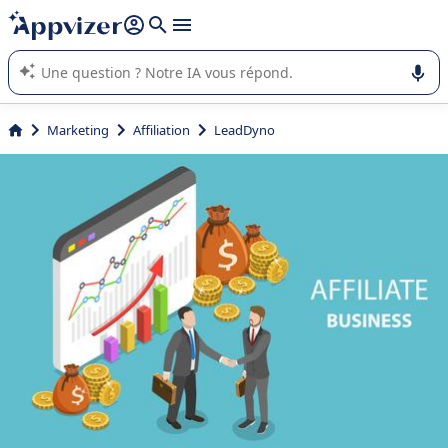
répondre (plusieurs lignes avec
shift + entrée
).
L'IA de Appvizer vous guide dans l'utilisation ou la sélection de
logiciel SaaS en entreprise.
Marketing
Affiliation
LeadDyno