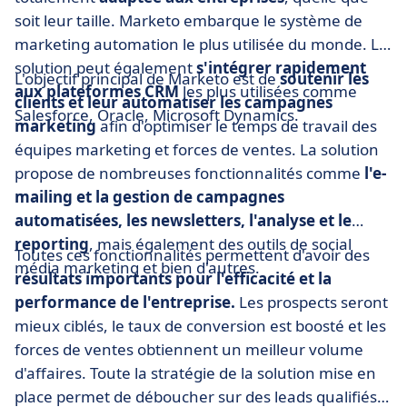
soit leur taille. Marketo embarque le système de
marketing automation le plus utilisée du monde. La
solution peut également
s'intégrer rapidement
L'objectif principal de Marketo est de
soutenir les
aux plateformes CRM
les plus utilisées comme
clients et leur automatiser les campagnes
Salesforce, Oracle, Microsoft Dynamics.
marketing
afin d'optimiser le temps de travail des
équipes marketing et forces de ventes. La solution
propose de nombreuses fonctionnalités comme
l'e-
mailing et la gestion de campagnes
automatisées, les newsletters, l'analyse et le
reporting
, mais également des outils de social
Toutes ces fonctionnalités permettent d'avoir des
média marketing et bien d'autres.
résultats importants pour l'efficacité et la
performance de l'entreprise.
Les prospects seront
mieux ciblés, le taux de conversion est boosté et les
forces de ventes obtiennent un meilleur volume
d'affaires. Toute la stratégie de la solution mise en
place permet de déboucher sur des leads qualifiés