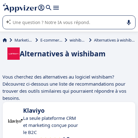
répondre (plusieurs lignes avec
shift + entrée
).
L'IA de Appvizer vous guide dans l'utilisation ou la sélection de
logiciel SaaS en entreprise.
Marketing
E-commerce
wishibam
Alternatives à wishibam
Alternatives à wishibam
Vous cherchez des alternatives au logiciel wishibam?
Découvrez ci-dessous une liste de recommandations pour
trouver des outils similaires qui pourraient répondre à vos
besoins.
Klaviyo
La seule plateforme CRM
et marketing conçue pour
le B2C