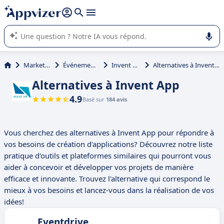
répondre (plusieurs lignes avec
shift + entrée
).
L'IA de Appvizer vous guide dans l'utilisation ou la sélection de
logiciel SaaS en entreprise.
Marketing
Événementiel
Invent App
Alternatives à Invent App
Alternatives à Invent App
4.9
Basé sur
184 avis
Vous cherchez des alternatives à Invent App pour répondre à
vos besoins de création d'applications? Découvrez notre liste
pratique d'outils et plateformes similaires qui pourront vous
aider à concevoir et développer vos projets de manière
efficace et innovante. Trouvez l'alternative qui correspond le
mieux à vos besoins et lancez-vous dans la réalisation de vos
idées!
Eventdrive