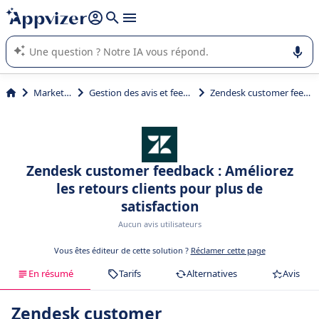
répondre (plusieurs lignes avec
shift + entrée
).
L'IA de Appvizer vous guide dans l'utilisation ou la sélection de
logiciel SaaS en entreprise.
Marketing
Gestion des avis et feedback
Zendesk customer feedback
Zendesk customer feedback : Améliorez
les retours clients pour plus de
satisfaction
Aucun avis utilisateurs
Vous êtes éditeur de cette solution ?
Réclamer cette page
En résumé
Tarifs
Alternatives
Avis
Zendesk customer