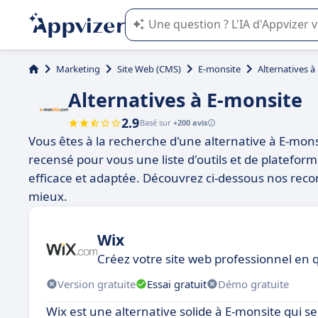
L'IA de Appvizer vous guide dans l'uti
Marketing
Site Web (CMS)
E-monsite
Alternatives à
Alternatives à E-monsite
2.9
Basé sur
+200 avis
Vous êtes à la recherche d'une alternative à E-mons
recensé pour vous une liste d'outils et de platefo
efficace et adaptée. Découvrez ci-dessous nos reco
mieux.
Wix
Créez votre site web professionnel en q
Version gratuite
Essai gratuit
Démo gratuite
Wix est une alternative solide à E-monsite qui se d