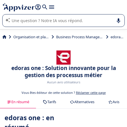
répondre (plusieurs lignes avec
shift + entrée
).
L'IA de Appvizer vous guide dans l'utilisation ou la sélection de
logiciel SaaS en entreprise.
Organisation et planification
Business Process Management (BPM)
edoras one
edoras one : Solution innovante pour la
gestion des processus métier
Aucun avis utilisateurs
Vous êtes éditeur de cette solution ?
Réclamer cette page
En résumé
Tarifs
Alternatives
Avis
edoras one : en