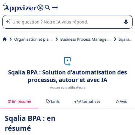
répondre (plusieurs lignes avec
shift + entrée
).
L'IA de Appvizer vous guide dans l'utilisation ou la sélection de
logiciel SaaS en entreprise.
Organisation et planification
Business Process Management (BPM)
Sqalia BPA
Sqalia BPA : Solution d'automatisation des
processus, autour et avec IA
Aucun avis utilisateurs
En résumé
Tarifs
Alternatives
Avis
Sqalia BPA : en
résumé