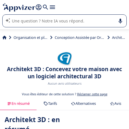
répondre (plusieurs lignes avec
shift + entrée
).
L'IA de Appvizer vous guide dans l'utilisation ou la sélection de
logiciel SaaS en entreprise.
Organisation et planification
Conception Assistée par Ordinateur (CAO)
Architekt 3D
Architekt 3D : Concevez votre maison avec
un logiciel architectural 3D
Aucun avis utilisateurs
Vous êtes éditeur de cette solution ?
Réclamer cette page
En résumé
Tarifs
Alternatives
Avis
Architekt 3D : en