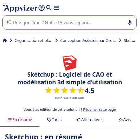
répondre (plusieurs lignes avec
shift + entrée
).
L'IA de Appvizer vous guide dans l'utilisation ou la sélection de
logiciel SaaS en entreprise.
Organisation et planification
Conception Assistée par Ordinateur (CAO)
Sketchup
Sketchup : Logiciel de CAO et
modélisation 3d simple d'utilisation
4.5
Basé sur
+200 avis
Vous êtes éditeur de cette solution ?
Réclamer cette page
En résumé
Tarifs
Alternatives
Avis
Sketchup : en résumé