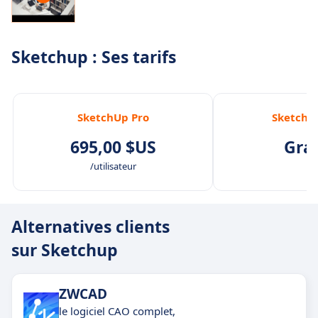
Sketchup : Ses tarifs
SketchUp Pro
SketchU
695,00 $US
Grat
/utilisateur
Alternatives clients
sur Sketchup
ZWCAD
le logiciel CAO complet,