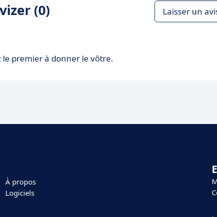
izer (0)
Laisser un avi
 le premier à donner le vôtre.
E
M
À propos
C
Logiciels