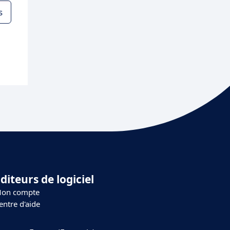
s
diteurs de logiciel
on compte
entre d'aide