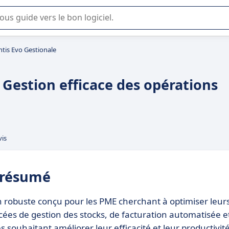
lisation ou la sélection de logiciel SaaS en entreprise.
ntis Evo Gestionale
: Gestion efficace des opérations
vis
n résumé
ion robuste conçu pour les PME cherchant à optimiser leur
cées de gestion des stocks, de facturation automatisée e
s souhaitant améliorer leur efficacité et leur productivité