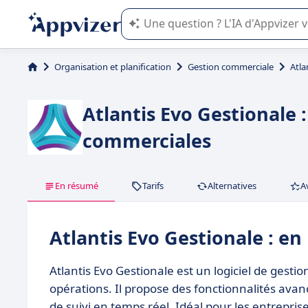
L'IA de Appvizer vous guide dans l'uti
Organisation et planification
Gestion commerciale
Atla
Atlantis Evo Gestionale 
commerciales
En résumé
Tarifs
Alternatives
A
Atlantis Evo Gestionale : e
Atlantis Evo Gestionale est un logiciel de gest
opérations. Il propose des fonctionnalités avan
de suivi en temps réel. Idéal pour les entreprise