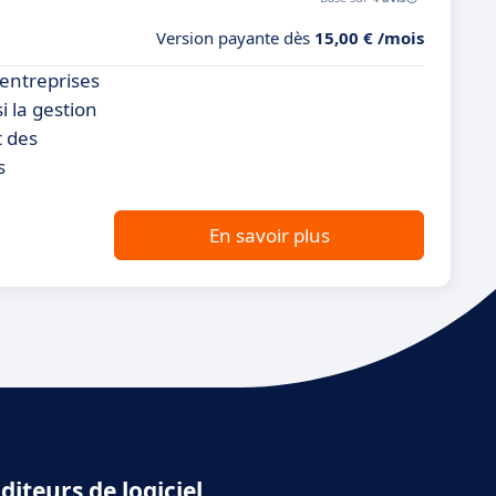
Version payante dès
15,00 € /mois
 entreprises
i la gestion
t des
s
En savoir plus
diteurs de logiciel