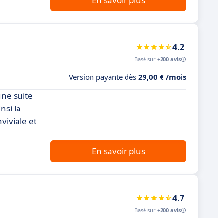
En savoir plus
4.2
Basé sur
+200 avis
Version payante dès
29,00 € /mois
une suite
nsi la
viviale et
En savoir plus
4.7
Basé sur
+200 avis