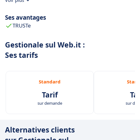
Voir plus
Ses avantages
TRUSTe
Gestionale sul Web.it :
Ses tarifs
Standard
Stan
Tarif
Tar
sur demande
sur de
Alternatives clients