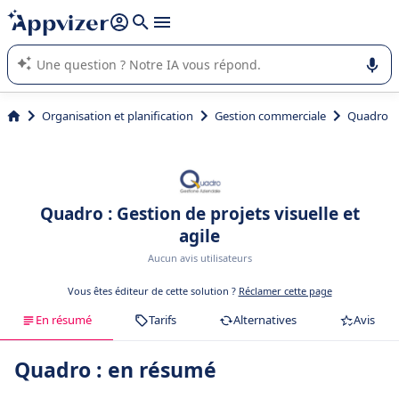
répondre (plusieurs lignes avec
shift + entrée
).
L'IA de Appvizer vous guide dans l'utilisation ou la sélection de
logiciel SaaS en entreprise.
Organisation et planification
Gestion commerciale
Quadro
Quadro : Gestion de projets visuelle et
agile
Aucun avis utilisateurs
Vous êtes éditeur de cette solution ?
Réclamer cette page
En résumé
Tarifs
Alternatives
Avis
Quadro : en résumé